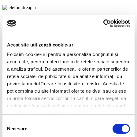
Mobil: 0723 372 338 | Fax: 0350.811.523 | Email:
ilustratoradv@yahoo.com
Facebook
Acest site utilizează cookie-uri
Folosim cookie-uri pentru a personaliza conținutul și
Menu
anunțurile, pentru a oferi funcții de rețele sociale și pentru
Acasa
a analiza traficul. De asemenea, le oferim partenerilor de
Productie publicitara
Imprimante ecosolvent sh/service
rețele sociale, de publicitate și de analize informații cu
Alpinism Utilitar
privire la modul în care folosiți site-ul nostru. Aceștia le
Contact
pot combina cu alte informații oferite de dvs. sau culese
GDPR
Termeni si conditii
în urma folosirii serviciilor lor. În cazul în care alegeți să
Despre cookies
continuați să utilizați website-ul nostru, sunteți de acord
cu utilizarea modulelor noastre cookie.
Big Print Solutions ... Productie
Selecția
publicitara Valcea
Necesare
consimțământului