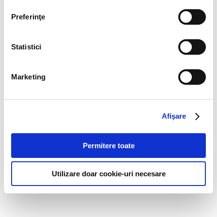
Decor geam sablat
Preferinţe
Menu
Statistici
Acasa
Productie publicitara
Imprimante ecosolvent sh/service
Marketing
Alpinism Utilitar
Contact
GDPR
Copyright ©
www.bigprintsolutions.ro
- productie publicitara
Afişare
Valcea
Permitere toate
Utilizare doar cookie-uri necesare